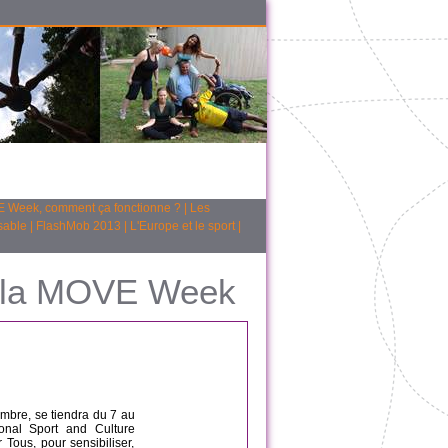
 Week, comment ça fonctionne ?
|
Les
sable
|
FlashMob 2013
|
L'Europe et le sport
|
s la MOVE Week