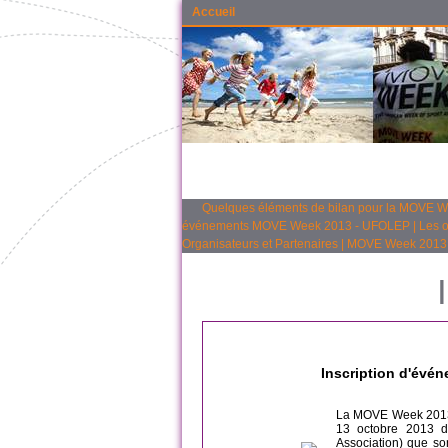
Accueil
Quelques éléments de bilan pour la MOVE 
événements MOVE Week 2013 - UFOLEP
|
Les o
Organisateurs et Partenaires
|
MOVE Week 2013 :