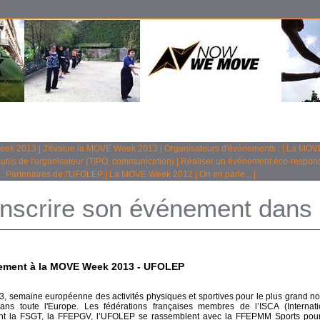
Week 2013
|
J'évalue la MOVE Week 2013
|
Organisateurs d'événements :
|
La MOVE
utils de l'organisateur (TIPO, communication)
|
Réaliser un événement éco-respon
 Partenaires de l'UFOLEP
|
La MOVE Week 2012
|
On en parle...
|
Inscrire son événement dan