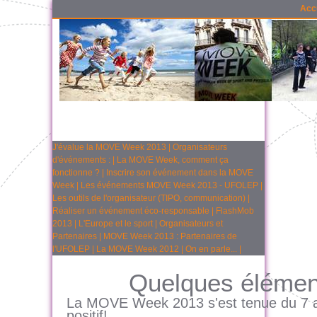
Acc
J'évalue la MOVE Week 2013
|
Organisateurs
d'événements :
|
La MOVE Week, comment ça
fonctionne ?
|
Inscrire son événement dans la MOVE
Week
|
Les événements MOVE Week 2013 - UFOLEP
|
Les outils de l'organisateur (TIPO, communication)
|
Réaliser un événement éco-responsable
|
FlashMob
2013
|
L'Europe et le sport
|
Organisateurs et
Partenaires
|
MOVE Week 2013 : Partenaires de
l'UFOLEP
|
La MOVE Week 2012
|
On en parle...
|
Quelques élémen
La MOVE Week 2013 s'est tenue du 7 au
positif!