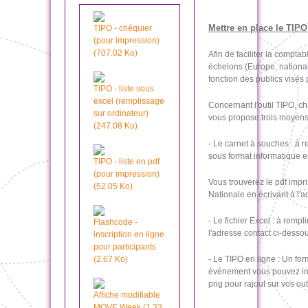
Mettre en place le TIPO
TIPO - chéquier
(pour impression)
(707.02 Ko)
Afin de faciliter la compta
échelons (Europe, national,
fonction des publics visés
TIPO - liste sous
excel (remplissage
Concernant l'outil TIPO, c
sur ordinateur)
vous propose trois moyens
(247.08 Ko)
- Le carnet à souches : à 
sous format informatique e
TIPO - liste en pdf
(pour impression)
Vous trouverez le pdf imp
(52.05 Ko)
Nationale en écrivant à l'
- Le fichier Excel : à remp
Flashcode -
l'adresse contact ci-dessou
inscription en ligne
pour participants
(2.67 Ko)
- Le TIPO en ligne : Un for
événement vous pouvez incit
png pour rajout sur vos ou
Affiche modifiable
MOVE Week (1.33