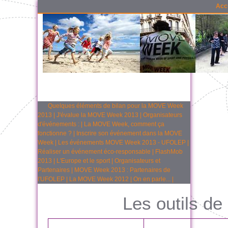
Acc
Quelques éléments de bilan pour la MOVE Week
2013
|
J'évalue la MOVE Week 2013
|
Organisateurs
d'événements :
|
La MOVE Week, comment ça
fonctionne ?
|
Inscrire son événement dans la MOVE
Week
|
Les événements MOVE Week 2013 - UFOLEP
|
Réaliser un événement éco-responsable
|
FlashMob
2013
|
L'Europe et le sport
|
Organisateurs et
Partenaires
|
MOVE Week 2013 : Partenaires de
l'UFOLEP
|
La MOVE Week 2012
|
On en parle...
|
Les outils de