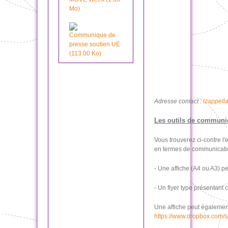
Mo)
Communique de
presse soutien UE
(113.00 Ko)
Adresse contact :
lzappell
Les outils de communic
Vous trouverez ci-contre l
en termes de communicatio
- Une affiche (A4 ou A3) 
- Un flyer type présentant
Une affiche peut également
https://www.dropbox.com/s