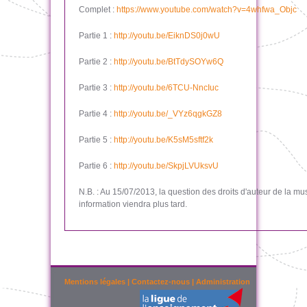
Complet :
https://www.youtube.com/watch?v=4whfwa_Objc
Partie 1 :
http://youtu.be/EiknDS0j0wU
Partie 2 :
http://youtu.be/BtTdySOYw6Q
Partie 3 :
http://youtu.be/6TCU-NncIuc
Partie 4 :
http://youtu.be/_VYz6qgkGZ8
Partie 5 :
http://youtu.be/K5sM5sftf2k
Partie 6 :
http://youtu.be/SkpjLVUksvU
N.B. : Au 15/07/2013, la question des droits d'auteur de la m
information viendra plus tard.
Mentions légales
|
Contactez-nous
|
Administration