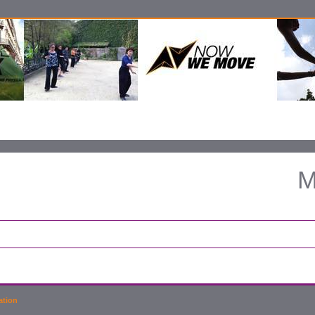
M
ation