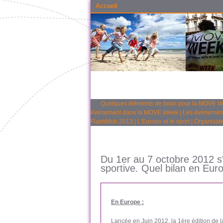
Accueil
Quelques éléments de bilan pour la MOVE 
événement dans la MOVE Week
|
Les événemen
FlashMob 2013
|
L'Europe et le sport
|
Organisate
Du 1er au 7 octobre 2012 s'
sportive. Quel bilan en Eur
En Europe :
Lancée en Juin 2012, la 1ère édition de