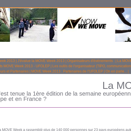
Week 2013
|
J'évalue la MOVE Week 2013
|
Organisateurs d'événements :
|
La MOVE
ts MOVE Week 2013 - UFOLEP
|
Les outils de l'organisateur (TIPO, communication
urs et Partenaires
|
MOVE Week 2013 : Partenaires de l'UFOLEP
|
On en parle...
|
La M
est tenue la 1ère édition de la semaine européenne 
ope et en France ?
 la MOVE Week a rassemblé plus de 140 000 personnes sur 23 pays européens auto