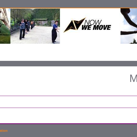
M
ation