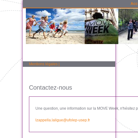
Acc
Mentions légales
|
Contactez-nous
Une question, une information sur la MOVE Week, n'hésitez pa
lzappella.laligue@ufolep-usep.fr