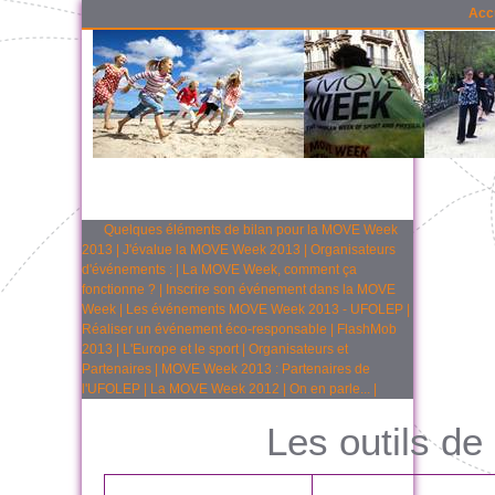
Acc
Quelques éléments de bilan pour la MOVE Week
2013
|
J'évalue la MOVE Week 2013
|
Organisateurs
d'événements :
|
La MOVE Week, comment ça
fonctionne ?
|
Inscrire son événement dans la MOVE
Week
|
Les événements MOVE Week 2013 - UFOLEP
|
Réaliser un événement éco-responsable
|
FlashMob
2013
|
L'Europe et le sport
|
Organisateurs et
Partenaires
|
MOVE Week 2013 : Partenaires de
l'UFOLEP
|
La MOVE Week 2012
|
On en parle...
|
Les outils de