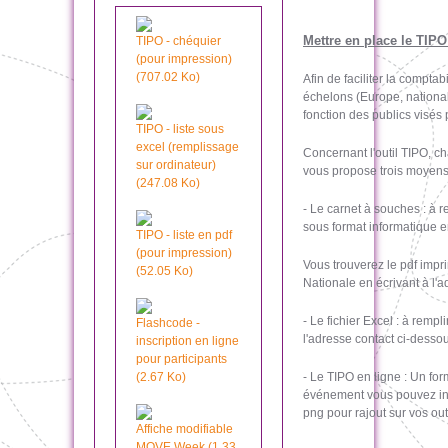
Mettre en place le TIPO
TIPO - chéquier
(pour impression)
(707.02 Ko)
Afin de faciliter la compta
échelons (Europe, national,
fonction des publics visés
TIPO - liste sous
excel (remplissage
Concernant l'outil TIPO, c
sur ordinateur)
vous propose trois moyens
(247.08 Ko)
- Le carnet à souches : à 
sous format informatique e
TIPO - liste en pdf
(pour impression)
Vous trouverez le pdf imp
(52.05 Ko)
Nationale en écrivant à l'
- Le fichier Excel : à remp
Flashcode -
l'adresse contact ci-dessou
inscription en ligne
pour participants
(2.67 Ko)
- Le TIPO en ligne : Un for
événement vous pouvez incit
png pour rajout sur vos ou
Affiche modifiable
MOVE Week (1.33