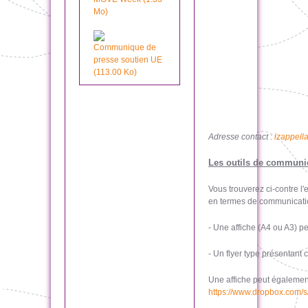
Mo)
Communique de
presse soutien UE
(113.00 Ko)
Adresse contact :
lzappell
Les outils de communic
Vous trouverez ci-contre l
en termes de communicatio
- Une affiche (A4 ou A3) 
- Un flyer type présentant
Une affiche peut également
https://www.dropbox.com/s