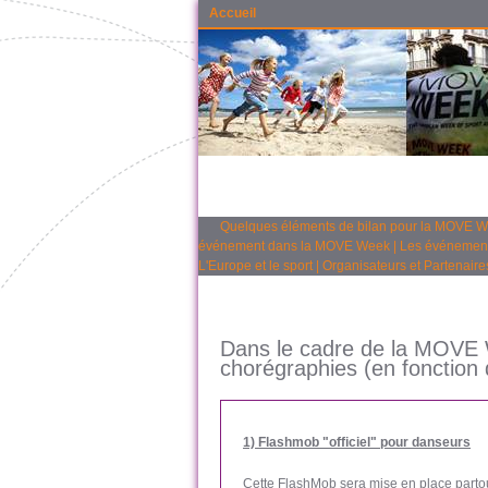
Accueil
Quelques éléments de bilan pour la MOVE 
événement dans la MOVE Week
|
Les événemen
L'Europe et le sport
|
Organisateurs et Partenaire
Dans le cadre de la MOVE W
chorégraphies (en fonction 
1) Flashmob "officiel" pour danseurs
Cette FlashMob sera mise en place parto