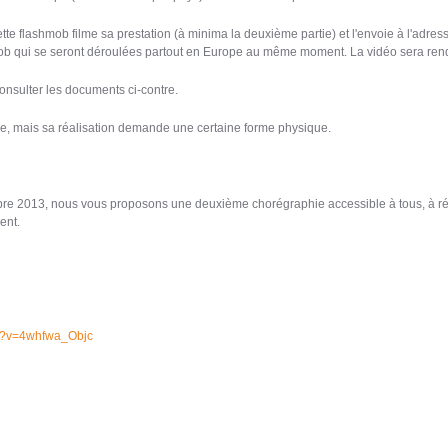
tte flashmob filme sa prestation (à minima la deuxième partie) et l'envoie à l'adre
mob qui se seront déroulées partout en Europe au même moment. La vidéo sera r
consulter les documents ci-contre.
cile, mais sa réalisation demande une certaine forme physique.
e 2013, nous vous proposons une deuxième chorégraphie accessible à tous, à réa
ent.
ch?v=4whfwa_Objc