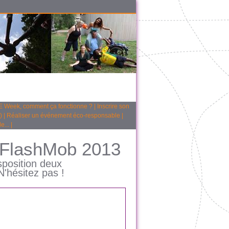
 Week, comment ça fonctionne ?
|
Inscrire son
)
|
Réaliser un événement éco-responsable
|
e...
|
FlashMob 2013
sposition deux
'hésitez pas !