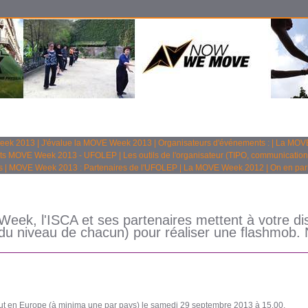
Week 2013
|
J'évalue la MOVE Week 2013
|
Organisateurs d'événements :
|
La MOVE
ts MOVE Week 2013 - UFOLEP
|
Les outils de l'organisateur (TIPO, communication
s
|
MOVE Week 2013 : Partenaires de l'UFOLEP
|
La MOVE Week 2012
|
On en parl
eek, l'ISCA et ses partenaires mettent à votre di
du niveau de chacun) pour réaliser une flashmob. N
ut en Europe (à minima une par pays) le samedi 29 septembre 2013 à 15.00.