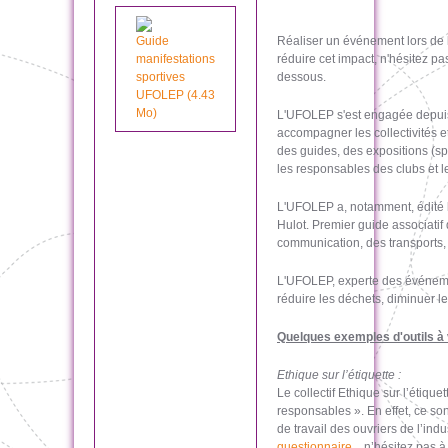
Guide
Réaliser un événement lors de 
manifestations
réduire cet impact, n'hésitez p
sportives
dessous.
UFOLEP (4.43
Mo)
L'UFOLEP s'est engagée depuis 
accompagner les collectivités e
des guides, des expositions (sp
les responsables des clubs et le
L'UFOLEP a, notamment, édité 
Hulot. Premier guide associatif 
communication, des transports, 
L'UFOLEP, experte des événement
réduire les déchets, diminuer l
Quelques exemples d'outils à v
Ethique sur l’étiquette :
Le collectif Ethique sur l’étiq
responsables ». En effet, ce so
de travail des ouvriers de l’indu
questionnaire
…n’hésitez pas à y