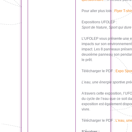
Pour aller plus loin :
Flyer T-shir
Expositions UFOLEP :
Sport de Nature, Sport qui dure
L’UFOLEP vous présente une expo
impacts sur son environnement,
impact. Les 8 panneaux présenté
deuxième panneau son pendant p
le prêt.
Télécharger le PDF :
Expo Spor
L’eau, une énergie sportive pr
A travers cette exposition, l’
du cycle de l’eau que ce soit da
exposition est également dispo
vivre.
Télécharger le PDF :
L'eau, une
S'évaluer :