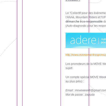
Le "Collectif pour des événeme
l'ANAé, Mountain Riders et l'
démarche éco-responsable
da
(Auto-diagnostic pour les resp
http://www.evenementresponsab
Les promoteurs de la MOVE Week
sujet!
Un compte spécial MOVE Week 2
au plus près) :
Email : moveweekfr@gmail.co
Mot de passe : zaguda