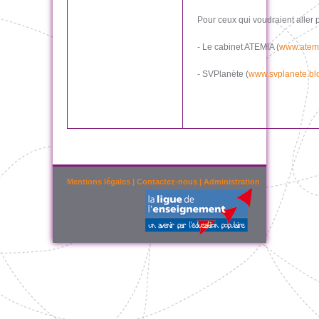
Pour ceux qui voudraient aller 
- Le cabinet ATEMIA (
www.atemi
- SVPlanète (
www.svplanete.blo
Mentions légales
|
Contactez-nous
|
Administration