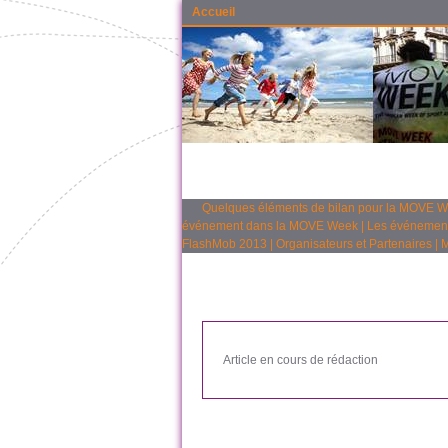
Accueil
Quelques éléments de bilan pour la MOVE 
événement dans la MOVE Week
|
Les événemen
FlashMob 2013
|
Organisateurs et Partenaires
|
M
Article en cours de rédaction