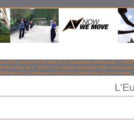
Week 2013
|
J'évalue la MOVE Week 2013
|
Organisateurs d'événements :
|
La MOVE
ts MOVE Week 2013 - UFOLEP
|
Les outils de l'organisateur (TIPO, communication
OVE Week 2013 : Partenaires de l'UFOLEP
|
La MOVE Week 2012
|
On en parle...
L'Eu