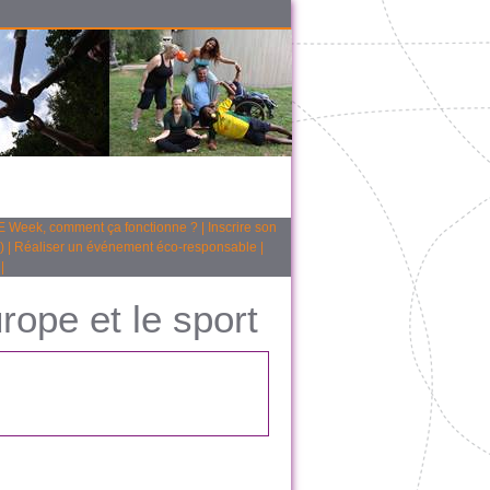
 Week, comment ça fonctionne ?
|
Inscrire son
)
|
Réaliser un événement éco-responsable
|
|
rope et le sport