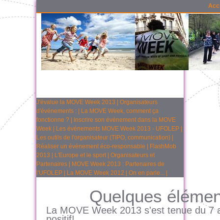
Acc
J'évalue la MOVE Week 2013
|
Organisateurs
d'événements :
|
La MOVE Week, comment ça
fonctionne ?
|
Inscrire son événement dans la MOVE
Week
|
Les événements MOVE Week 2013 - UFOLEP
|
Les outils de l'organisateur (TIPO, communication)
|
Réaliser un événement éco-responsable
|
FlashMob
2013
|
L'Europe et le sport
|
Organisateurs et
Partenaires
|
MOVE Week 2013 : Partenaires de
l'UFOLEP
|
La MOVE Week 2012
|
On en parle...
|
Quelques élémen
La MOVE Week 2013 s'est tenue du 7 au
positif!