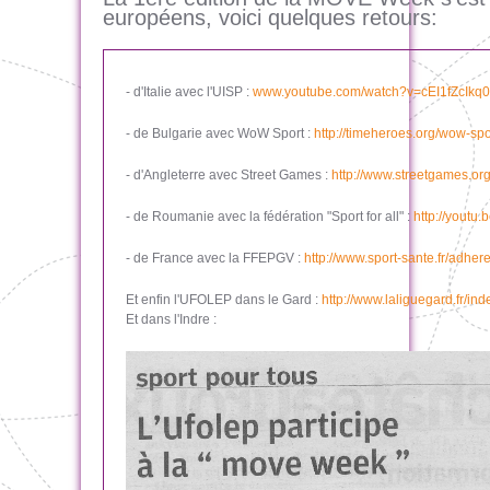
européens, voici quelques retours:
- d'Italie avec l'UISP :
www.youtube.com/watch?v=cEI1fZcIkq0
- de Bulgarie avec WoW Sport :
http://timeheroes.org/wow-spo
- d'Angleterre avec Street Games :
http://www.streetgames.or
- de Roumanie avec la fédération "Sport for all" :
http://yout
- de France avec la FFEPGV :
http://www.sport-sante.fr/adh
Et enfin l'UFOLEP dans le Gard :
http://www.laliguegard.fr/
Et dans l'Indre :