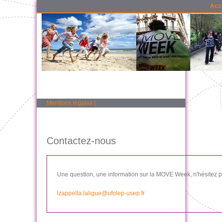
Acc
Mentions légales
|
Contactez-nous
Une question, une information sur la MOVE Week, n'hésitez pa
lzappella.laligue@ufolep-usep.fr