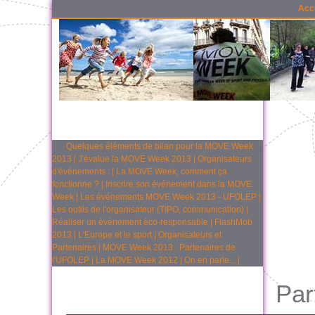
Acc
Quelques éléments de bilan pour la MOVE Week
2013
|
J'évalue la MOVE Week 2013
|
Organisateurs
d'événements :
|
La MOVE Week, comment ça
fonctionne ?
|
Inscrire son événement dans la MOVE
Week
|
Les événements MOVE Week 2013 - UFOLEP
|
Les outils de l'organisateur (TIPO, communication)
|
Réaliser un événement éco-responsable
|
FlashMob
2013
|
L'Europe et le sport
|
Organisateurs et
Partenaires
|
MOVE Week 2013 : Partenaires de
l'UFOLEP
|
La MOVE Week 2012
|
On en parle...
|
Par