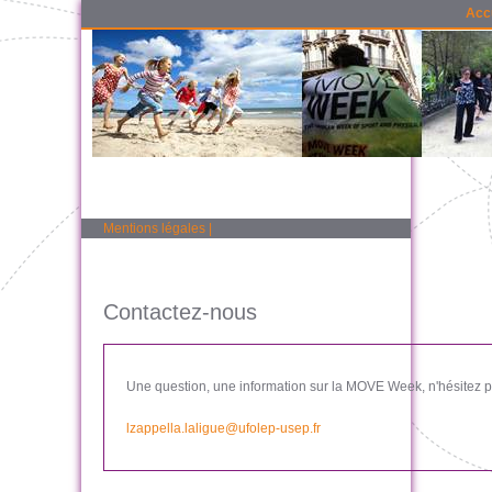
Acc
Mentions légales
|
Contactez-nous
Une question, une information sur la MOVE Week, n'hésitez pa
lzappella.laligue@ufolep-usep.fr