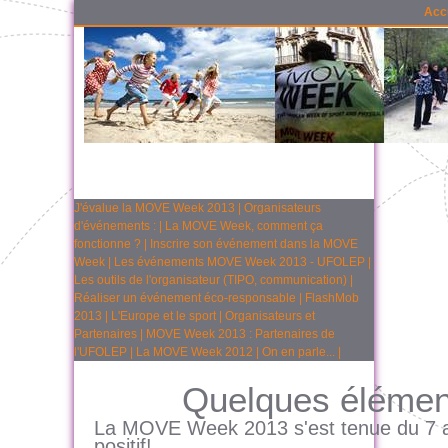
Acc
J'évalue la MOVE Week 2013
|
Organisateurs
d'événements :
|
La MOVE Week, comment ça
fonctionne ?
|
Inscrire son événement dans la MOVE
Week
|
Les événements MOVE Week 2013 - UFOLEP
|
Les outils de l'organisateur (TIPO, communication)
|
Réaliser un événement éco-responsable
|
FlashMob
2013
|
L'Europe et le sport
|
Organisateurs et
Partenaires
|
MOVE Week 2013 : Partenaires de
l'UFOLEP
|
La MOVE Week 2012
|
On en parle...
|
Quelques élémen
La MOVE Week 2013 s'est tenue du 7 au
positif!