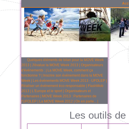
Acc
Quelques éléments de bilan pour la MOVE Week
2013
|
J'évalue la MOVE Week 2013
|
Organisateurs
d'événements :
|
La MOVE Week, comment ça
fonctionne ?
|
Inscrire son événement dans la MOVE
Week
|
Les événements MOVE Week 2013 - UFOLEP
|
Réaliser un événement éco-responsable
|
FlashMob
2013
|
L'Europe et le sport
|
Organisateurs et
Partenaires
|
MOVE Week 2013 : Partenaires de
l'UFOLEP
|
La MOVE Week 2012
|
On en parle...
|
Les outils de