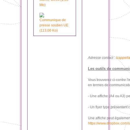
Mo)
Communique de
presse soutien UE
(113.00 Ko)
Adresse contact :
lzappell
Les outils de communic
Vous trouverez ci-contre l
en termes de communicatio
- Une affiche (A4 ou A3) 
- Un flyer type présentant
Une affiche peut également
https://www.dropbox.com/s