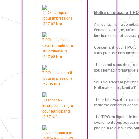
Mettre en place le TIPO
TIPO - chéquier
(pour impression)
(707.02 Ko)
Afin de faciliter la compta
échelons (Europe, national,
fonction des publics visés
TIPO - liste sous
excel (remplissage
Concernant l'outil TIPO, c
sur ordinateur)
vous propose trois moyens
(247.08 Ko)
- Le carnet à souches : à 
sous format informatique e
TIPO - liste en pdf
(pour impression)
Vous trouverez le pdf imp
(52.05 Ko)
Nationale en écrivant à l'
- Le fichier Excel : à remp
Flashcode -
l'adresse contact ci-dessou
inscription en ligne
pour participants
(2.67 Ko)
- Le TIPO en ligne : Un for
événement vous pouvez incit
png pour rajout sur vos ou
Affiche modifiable
MOVE Week (1.33