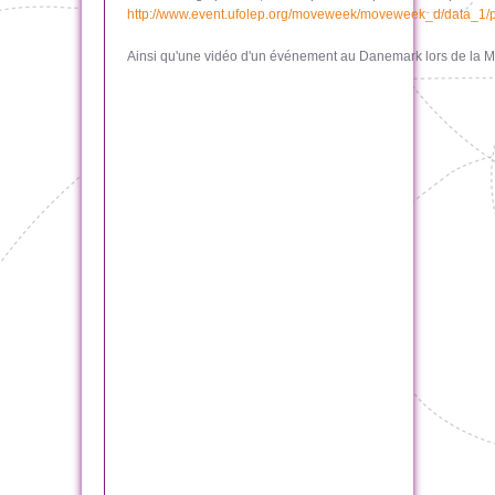
http://www.event.ufolep.org/moveweek/moveweek_d/data_1/
Ainsi qu'une vidéo d'un événement au Danemark lors de la