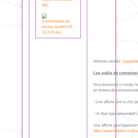
Mo)
Communique de
presse soutien UE
(113.00 Ko)
Adresse contact :
lzappell
Les outils de communic
Vous trouverez ci-contre l
en termes de communicatio
- Une affiche (A4 ou A3) 
- Un flyer type présentant
Une affiche peut également
https://www.dropbox.com/s