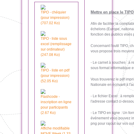
Mettre en place le TIPO
TIPO - chéquier
(pour impression)
(707.02 Ko)
Afin de faciliter la compta
échelons (Europe, national,
fonction des publics visés
TIPO - liste sous
excel (remplissage
Concernant l'outil TIPO, c
sur ordinateur)
vous propose trois moyens
(247.08 Ko)
- Le carnet à souches : à 
sous format informatique e
TIPO - liste en pdf
(pour impression)
Vous trouverez le pdf imp
(52.05 Ko)
Nationale en écrivant à l'
- Le fichier Excel : à remp
Flashcode -
l'adresse contact ci-dessou
inscription en ligne
pour participants
(2.67 Ko)
- Le TIPO en ligne : Un for
événement vous pouvez incit
png pour rajout sur vos ou
Affiche modifiable
MOVE Week (1.33