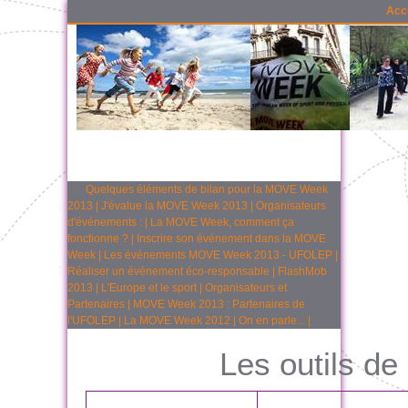
Acc
Quelques éléments de bilan pour la MOVE Week
2013
|
J'évalue la MOVE Week 2013
|
Organisateurs
d'événements :
|
La MOVE Week, comment ça
fonctionne ?
|
Inscrire son événement dans la MOVE
Week
|
Les événements MOVE Week 2013 - UFOLEP
|
Réaliser un événement éco-responsable
|
FlashMob
2013
|
L'Europe et le sport
|
Organisateurs et
Partenaires
|
MOVE Week 2013 : Partenaires de
l'UFOLEP
|
La MOVE Week 2012
|
On en parle...
|
Les outils de