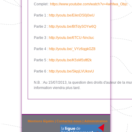
Complet :
https://www.youtube.com/watch?v=4whfwa_Objc
Partie 1 :
http://youtu.be/EiknDS0j0wU
Partie 2 :
http://youtu.be/BtTdySOYw6Q
Partie 3 :
http://youtu.be/6TCU-NncIuc
Partie 4 :
http://youtu.be/_VYz6qgkGZ8
Partie 5 :
http://youtu.be/K5sM5sftf2k
Partie 6 :
http://youtu.be/SkpjLVUksvU
N.B. : Au 15/07/2013, la question des droits d'auteur de la m
information viendra plus tard.
Mentions légales
|
Contactez-nous
|
Administration