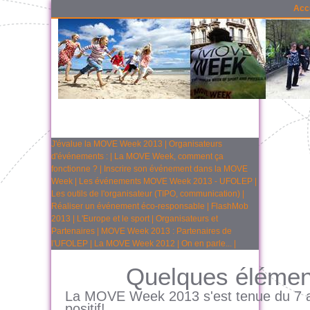
Acc
J'évalue la MOVE Week 2013
|
Organisateurs
d'événements :
|
La MOVE Week, comment ça
fonctionne ?
|
Inscrire son événement dans la MOVE
Week
|
Les événements MOVE Week 2013 - UFOLEP
|
Les outils de l'organisateur (TIPO, communication)
|
Réaliser un événement éco-responsable
|
FlashMob
2013
|
L'Europe et le sport
|
Organisateurs et
Partenaires
|
MOVE Week 2013 : Partenaires de
l'UFOLEP
|
La MOVE Week 2012
|
On en parle...
|
Quelques élémen
La MOVE Week 2013 s'est tenue du 7 au
positif!