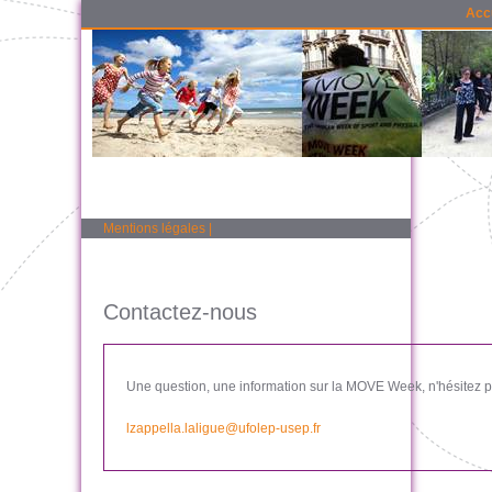
Acc
Mentions légales
|
Contactez-nous
Une question, une information sur la MOVE Week, n'hésitez pa
lzappella.laligue@ufolep-usep.fr