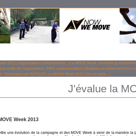
Week 2013
|
Organisateurs d'événements :
|
La MOVE Week, comment ça fonctionne
Les outils de l'organisateur (TIPO, communication)
|
Réaliser un événement éco-r
: Partenaires de l'UFOLEP
|
La MOVE Week 2012
|
On en parle...
|
J'évalue la 