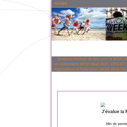
Accueil
Quelques éléments de bilan pour la MOVE 
|
Les événements MOVE Week 2013 - UFOLEP
|
|
Organisateurs et Partenaires
|
MOVE Week 2013 