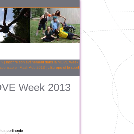
 ?
|
Inscrire son événement dans la MOVE Week
esponsable
|
FlashMob 2013
|
L'Europe et le sport
MOVE Week 2013