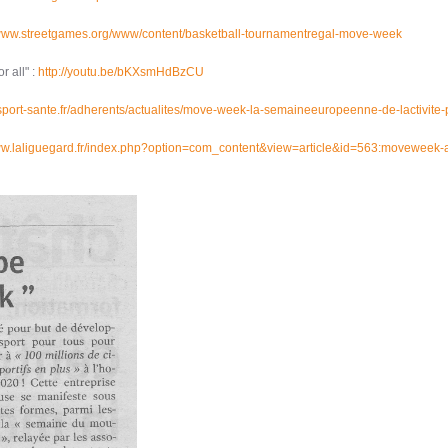
/www.streetgames.org/www/content/basketball-tournamentregal-
move-week
r all" :
http://youtu.be/bKXsmHdBzCU
.sport-sante.fr/adherents/actualites/move-week-la-semaineeuropeenne-de-lactivit
www.laliguegard.fr/index.php?option=com_content&view=article&id=563:moveweek-