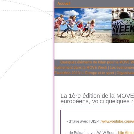
Accueil
Quelques éléments de bilan pour la MOVE 
événement dans la MOVE Week
|
Les événemen
FlashMob 2013
|
L'Europe et le sport
|
Organisate
La 1ère édition de la MOV
européens, voici quelques r
- d'Italie avec l'UISP :
www.youtube.com/w
- de Bulgarie avec WoW Sport :
http://ti