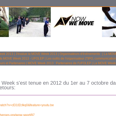
Week 2013
|
J'évalue la MOVE Week 2013
|
Organisateurs d'événements :
|
La MOVE
ts MOVE Week 2013 - UFOLEP
|
Les outils de l'organisateur (TIPO, communication
urs et Partenaires
|
MOVE Week 2013 : Partenaires de l'UFOLEP
|
La MOVE Week
E Week s'est tenue en 2012 du 1er au 7 octobre 
etours:
atch?v=cEI1fZcIkq0&feature=youtu.be
meheroes.org/wow-sport/97