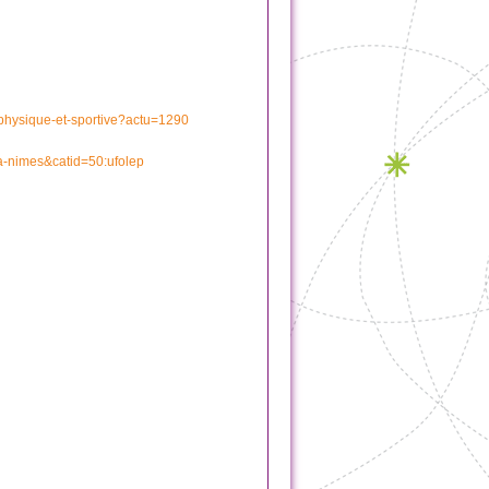
e-physique-et-sportive?actu=1290
a-nimes&catid=50:ufolep