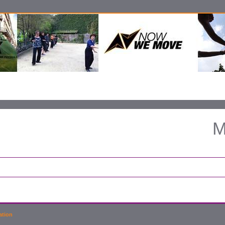
M
ation