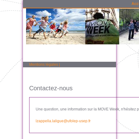
Acc
Mentions légales
|
Contactez-nous
Une question, une information sur la MOVE Week, n'hésitez pa
lzappella.laligue@ufolep-usep.fr