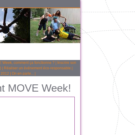
 Week, comment ça fonctionne ?
|
Inscrire son
)
|
Réaliser un événement éco-responsable
|
 2012
|
On en parle...
|
ent MOVE Week!