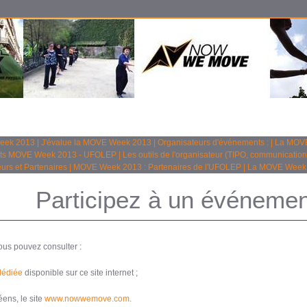
Week 2013
|
J'évalue la MOVE Week 2013
|
Organisateurs d'événements :
|
La MOVE
ts MOVE Week 2013 - UFOLEP
|
Les outils de l'organisateur (TIPO, communication
urs et Partenaires
|
MOVE Week 2013 : Partenaires de l'UFOLEP
|
La MOVE Week
Participez à un événem
ous pouvez consulter :
dédiée
disponible sur ce site internet ;
ens, le site
www.nowwemove.com.