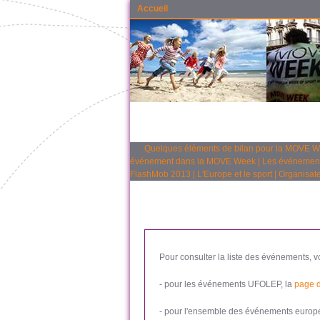
Accueil
Quelques éléments de bilan pour la MOVE 
événement dans la MOVE Week
|
Les événemen
FlashMob 2013
|
L'Europe et le sport
|
Organisate
Pour consulter la liste des événements, v
- pour les événements UFOLEP, la
page 
- pour l'ensemble des événements europé