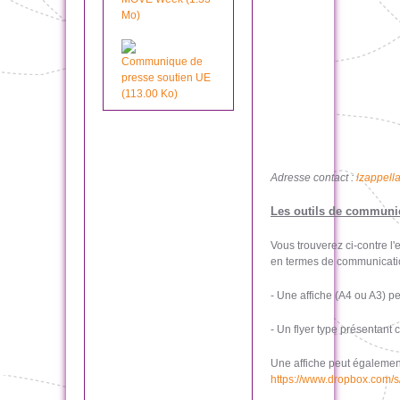
Mo)
Communique de
presse soutien UE
(113.00 Ko)
Adresse contact :
lzappell
Les outils de communic
Vous trouverez ci-contre l
en termes de communicatio
- Une affiche (A4 ou A3) 
- Un flyer type présentant
Une affiche peut également
https://www.dropbox.com/s