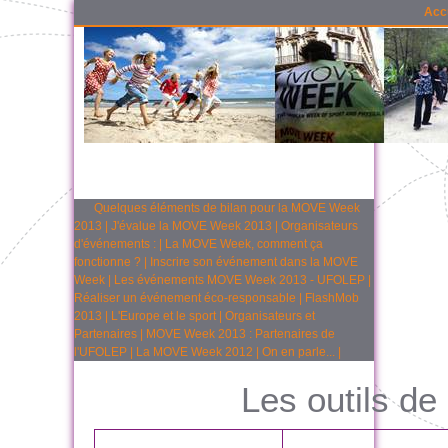
Acc
Quelques éléments de bilan pour la MOVE Week
2013
|
J'évalue la MOVE Week 2013
|
Organisateurs
d'événements :
|
La MOVE Week, comment ça
fonctionne ?
|
Inscrire son événement dans la MOVE
Week
|
Les événements MOVE Week 2013 - UFOLEP
|
Réaliser un événement éco-responsable
|
FlashMob
2013
|
L'Europe et le sport
|
Organisateurs et
Partenaires
|
MOVE Week 2013 : Partenaires de
l'UFOLEP
|
La MOVE Week 2012
|
On en parle...
|
Les outils de