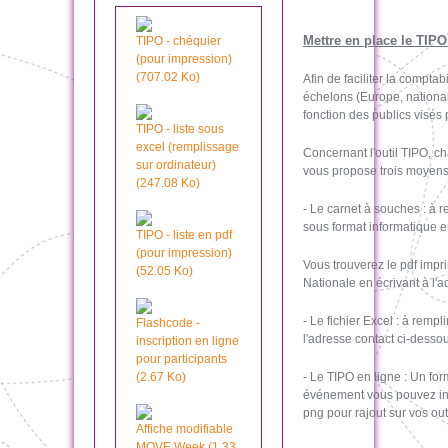
Mettre en place le TIPO
TIPO - chéquier
(pour impression)
(707.02 Ko)
Afin de faciliter la compta
échelons (Europe, national,
fonction des publics visés
TIPO - liste sous
excel (remplissage
Concernant l'outil TIPO, c
sur ordinateur)
vous propose trois moyens
(247.08 Ko)
- Le carnet à souches : à 
sous format informatique e
TIPO - liste en pdf
(pour impression)
Vous trouverez le pdf imp
(52.05 Ko)
Nationale en écrivant à l'
- Le fichier Excel : à remp
Flashcode -
l'adresse contact ci-dessou
inscription en ligne
pour participants
(2.67 Ko)
- Le TIPO en ligne : Un for
événement vous pouvez incit
png pour rajout sur vos ou
Affiche modifiable
MOVE Week (1.33