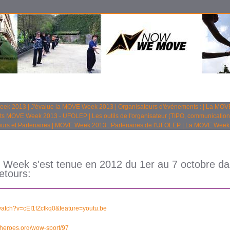
Week 2013
|
J'évalue la MOVE Week 2013
|
Organisateurs d'événements :
|
La MOVE
ts MOVE Week 2013 - UFOLEP
|
Les outils de l'organisateur (TIPO, communication
urs et Partenaires
|
MOVE Week 2013 : Partenaires de l'UFOLEP
|
La MOVE Week
E Week s'est tenue en 2012 du 1er au 7 octobre 
etours:
atch?v=cEI1fZcIkq0&feature=youtu.be
meheroes.org/wow-sport/97