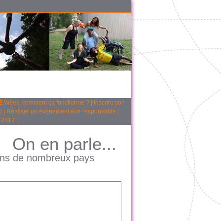
 Week, comment ça fonctionne ?
|
Inscrire son
)
|
Réaliser un événement éco-responsable
|
 2012
|
On en parle...
dans de nombreux pays