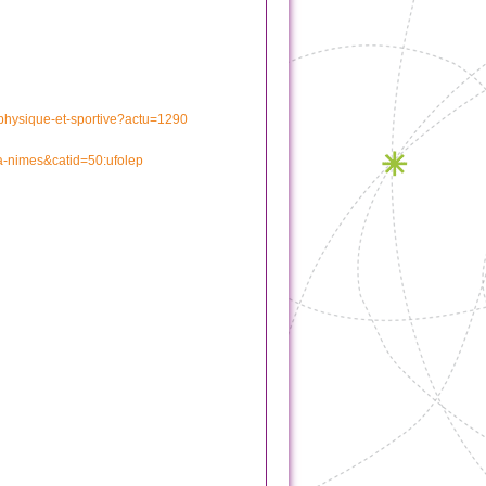
e-physique-et-sportive?actu=1290
a-nimes&catid=50:ufolep