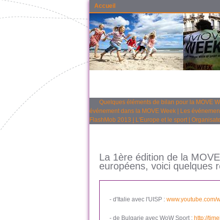
Accueil
Quelques éléments de bilan pour la MOVE 
événement dans la MOVE Week
|
Les événemen
FlashMob 2013
|
L'Europe et le sport
|
Organisate
La 1ère édition de la MOV
européens, voici quelques r
- d'Italie avec l'UISP :
www.youtube.com/w
- de Bulgarie avec WoW Sport :
http://ti