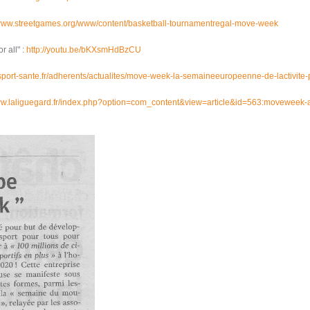
/www.streetgames.org/www/content/basketball-tournamentregal-
move-week
r all" :
http://youtu.be/bKXsmHdBzCU
.sport-sante.fr/adherents/actualites/move-week-la-semaineeuropeenne-de-lactivit
www.laliguegard.fr/index.php?option=com_content&view=article&id=563:moveweek-