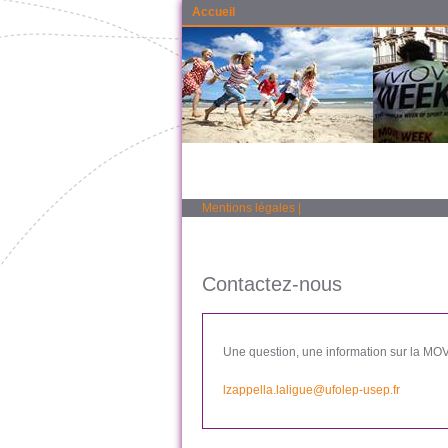
Accueil
Mentions légales
|
Contactez-nous
Une question, une information sur la MOVE
lzappella.laligue@ufolep-usep.fr