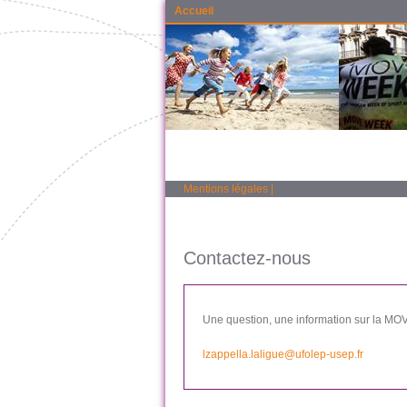
Accueil
Mentions légales
|
Contactez-nous
Une question, une information sur la MOVE
lzappella.laligue@ufolep-usep.fr