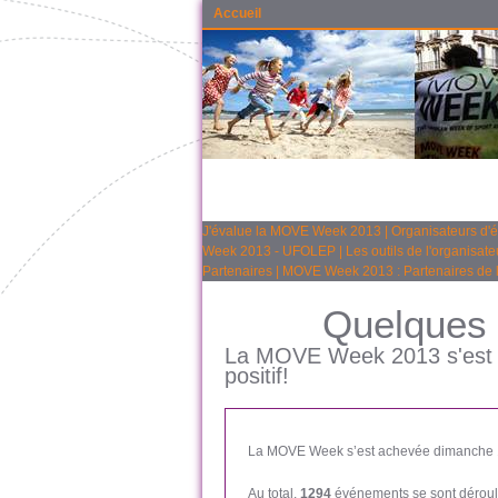
Accueil
J'évalue la MOVE Week 2013
|
Organisateurs d'
Week 2013 - UFOLEP
|
Les outils de l'organisat
Partenaires
|
MOVE Week 2013 : Partenaires de
Quelques 
La MOVE Week 2013 s'est te
positif!
La MOVE Week s’est achevée dimanche 1
Au total,
1294
événements se sont déroulé