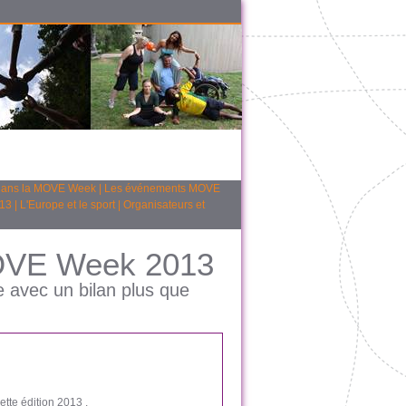
 dans la MOVE Week
|
Les événements MOVE
13
|
L'Europe et le sport
|
Organisateurs et
MOVE Week 2013
 avec un bilan plus que
tte édition 2013 .