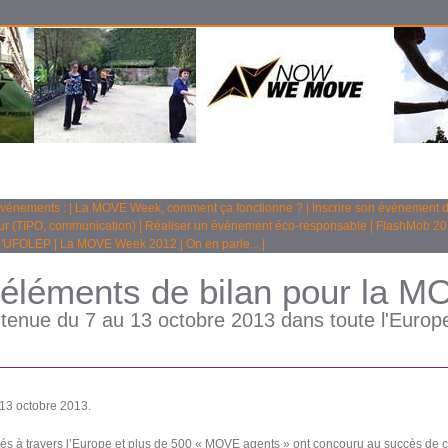
événements :
|
La MOVE Week, comment ça fonctionne ?
|
Inscrire son événement
eur (TIPO, communication)
|
Réaliser un événement éco-responsable
|
FlashMob 20
 l'UFOLEP
|
La MOVE Week 2012
|
On en parle...
|
éléments de bilan pour la 
nue du 7 au 13 octobre 2013 dans toute l'Europe
3 octobre 2013.
s à travers l’Europe et plus de 500 « MOVE agents » ont concouru au succès de ce