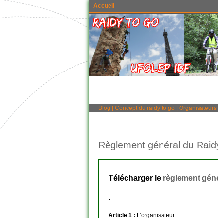
Accueil
Blog
|
Concept du raidy to go
|
Organisateurs
Règlement général du Raid
Télécharger le
règlement géné
Article 1 :
L’organisateur