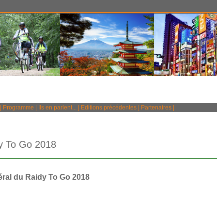
|
Programme
|
Ils en parlent...
|
Editions précédentes
|
Partenaires
|
y To Go 2018
ral du Raidy To Go 2018