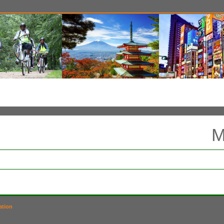
M
ation