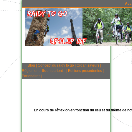
Acc
Blog
|
Concept du raidy to go
|
Organisateurs
|
Règlement
|
Ils en parlent...
|
Editions précédentes
|
Partenaires
|
En cours de réflexion en fonction du lieu et du thème de not