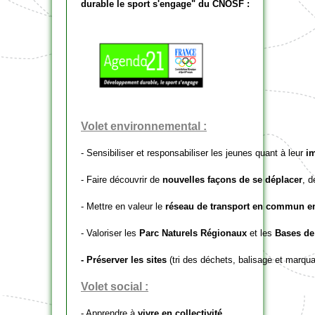
durable le sport s'engage" du CNOSF
:
Volet environnemental :
- Sensibiliser et responsabiliser les jeunes quant à leur
i
- Faire découvrir de
nouvelles façons de se déplacer
, 
- Mettre en valeur le
réseau de transport en commun en
- Valoriser les
Parc Naturels Régionaux
et les
Bases de 
- Préserver les sites
(tri des déchets, balisage et marq
Volet social :
- Apprendre à
vivre en collectivité