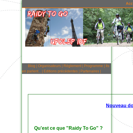
Acc
Blog
|
Organisateurs
|
Règlement
|
Programme
|
Ils
en parlent...
|
Editions précédentes
|
Partenaires
|
Nouveau dos
Qu'est ce que "Raidy To Go" ?