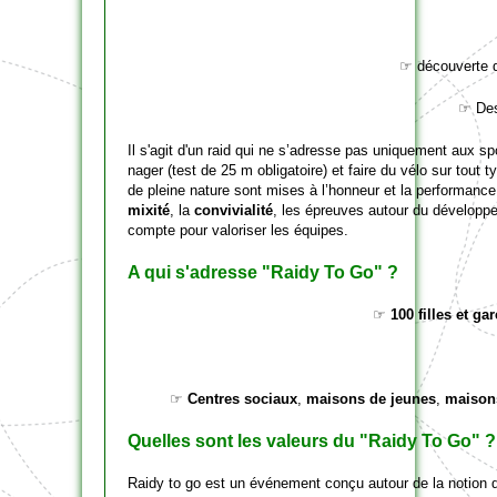
☞ découverte 
☞ De
Il s'agit d'un raid qui ne s’adresse pas uniquement aux sp
nager (test de 25 m obligatoire) et faire du vélo sur tout ty
de pleine nature sont mises à l’honneur et la performance
mixité
, la
convivialité
, les épreuves autour du développe
compte pour valoriser les équipes.
A qui s'adresse "Raidy To Go" ?
☞
100 filles et ga
☞
Centres sociaux
,
maisons de jeunes
,
maisons
Quelles sont les valeurs du "Raidy To Go" ?
Raidy to go est un événement conçu autour de la notion