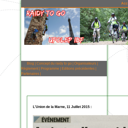
Acc
Blog
|
Concept du raidy to go
|
Organisateurs
|
Règlement
|
Programme
|
Editions précédentes
|
Partenaires
|
L'Union de la Marne, 11 Juillet 2015 :