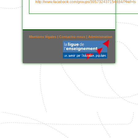
http://www.facebook.com/groups/395732437154484/?fref=ts
Mentions légales
|
Contactez-nous
|
Administration