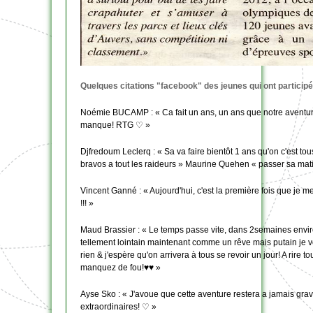
Quelques citations "facebook" des jeunes qui ont participé
Noémie BUCAMP : « Ca fait un ans, un ans que notre aventure
manque! RTG ♡ »
Djfredoum Leclerq : « Sa va faire bientôt 1 ans qu'on c'est to
bravos a tout les raideurs » Maurine Quehen « passer sa mati
Vincent Ganné : « Aujourd'hui, c'est la première fois que je 
!!! »
Maud Brassier : « Le temps passe vite, dans 2semaines environ
tellement lointain maintenant comme un rêve mais putain je 
rien & j'espère qu'on arrivera à tous se revoir un jour! A ri
manquez de fou!♥♥ »
Ayse Sko : « J'avoue que cette aventure restera a jamais gra
extraordinaires! ♡ »