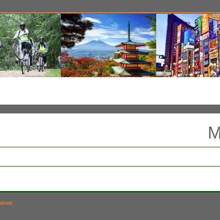
M
ation