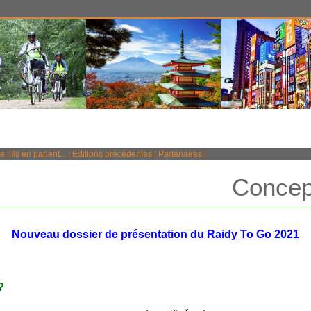
e
|
Ils en parlent...
|
Editions précédentes
|
Partenaires
|
Concept
Nouveau dossier de présentation du Raidy To Go 2021
?