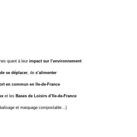
unes quant à leur
impact sur l’environnement
 de se déplacer
, de
s’alimenter
ort en commun en Ile-de-France
ux
et les
Bases de Loisirs d’Ile-de-France
, balisage et marquage compostable…)