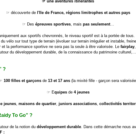
☞ une
aventures itinérantes
☞ découverte de
l'Ile de France, régions limitrophes et autres pays
☞ Des
épreuves sportives
, mais
pas seulement
…
s uniquement aux sportifs chevronnés, le niveau sportif est à la portée de tous
 du vélo sur tout type de terrain (évoluer sur terrain irrégulier et instable, frei
 et la performance sportive ne sera pas la seule à être valorisée. Le
fairplay
autour du développement durable, de la connaissance du patrimoine culturel,…
" ?
☞
100 filles et garçons
de
13 et 17 ans
(la mixité fille - garçon sera valorisée
☞ E
quipes
de
4 jeunes
e jeunes
,
maisons de quartier
,
juniors associations
,
collectivités territor
Raidy To Go" ?
tour de la notion du
développe
ment durable
. Dans cette démarche nous av
SF
: