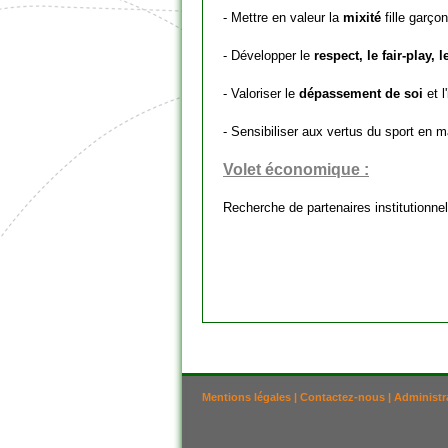
- Mettre en valeur la
mixité
fille garçon
- Développer le
respect, le fair-play, l
- Valoriser le
dépassement de soi
et l
- Sensibiliser aux vertus du sport en 
Volet économique :
Recherche de partenaires institutionne
Mentions légales
|
Contactez-nous
|
Administr