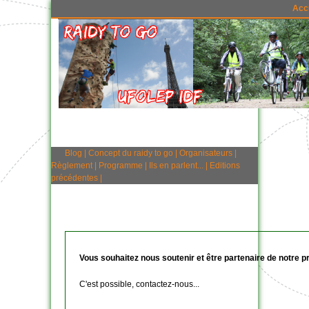
Acc
Blog
|
Concept du raidy to go
|
Organisateurs
|
Règlement
|
Programme
|
Ils en parlent...
|
Editions
précédentes
|
Vous souhaitez nous soutenir et être partenaire de notre p
C'est possible,
contactez-nous...