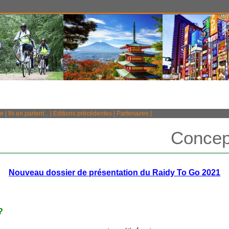
e
|
Ils en parlent...
|
Editions précédentes
|
Partenaires
|
Concept
Nouveau dossier de présentation du Raidy To Go 2021
?