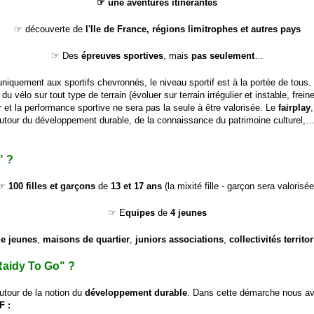
☞ une
aventures itinérantes
☞ découverte de
l'Ile de France, régions limitrophes et autres pays
☞ Des
épreuves sportives
, mais
pas seulement
…
s uniquement aux sportifs chevronnés, le niveau sportif est à la portée de tous
 du vélo sur tout type de terrain (évoluer sur terrain irrégulier et instable, frei
 et la performance sportive ne sera pas la seule à être valorisée. Le
fairplay
autour du développement durable, de la connaissance du patrimoine culturel,…
" ?
☞
100 filles et garçons
de
13 et 17 ans
(la mixité fille - garçon sera valorisée
☞ E
quipes
de
4 jeunes
e jeunes
,
maisons de quartier
,
juniors associations
,
collectivités territor
Raidy To Go" ?
tour de la notion du
développe
ment durable
. Dans cette démarche nous av
SF
: