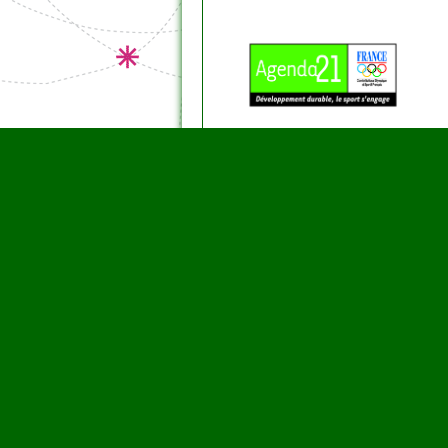
Volet environnemental :
- Sensibiliser et responsabiliser les je
- Faire découvrir de
nouvelles façons
- Mettre en valeur le
réseau de transp
- Valoriser les
Parc Naturels Régiona
- Préserver les sites
(tri des déchets
Volet social :
- Apprendre à
vivre en collectivité