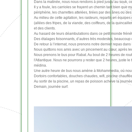
Dans la matinée, nous nous rendons à pied jusqu’au souk, cet
Il y a foule, les carrioles se frayent un chemin tant bien que
périphérie, les charrettes attelées, tirées par des ânes ou des
Au milieu de cette agitation, les raideurs, repartis en équipes
(allées des fripes, de la viande, des coiffeurs, de la quincaille
et des clients.
Au hasard de leurs déambulations dans ce petit monde frénéti
Des étalages foisonnants, d’autres très modestes, beaucoup d
De retour à l’internat, nous prenons notre dernier repas dan
Nous quittons nos amis avec un pincement au cœur, après leur av
Nous prenons le bus pour Rabat. Au bout de 2 heures de route
l'Atlantique. Nous ne pourrons y rester que 2 heures, juste l
médina.
Une autre heure de bus nous amène à Mohammedia, où nous p
Dortoirs confortables, douches chaudes, wifi, piscine chauffée 
Au sortir de la piscine, un repas de poisson achève la journée
Demain, journée surf.