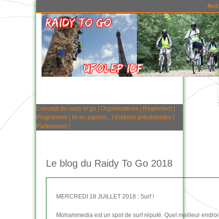
Acc
Concept du raidy to go
|
Organisateurs
|
Règlement
|
Programme
|
Ils en parlent...
|
Editions précédentes
|
Partenaires
|
Le blog du Raidy To Go 2018
MERCREDI 18 JUILLET 2018 : Surf !
Mohammedia est un spot de surf réputé. Quel meilleur endroit p