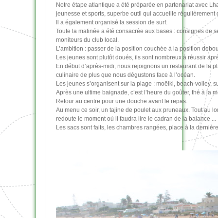
Notre étape atlantique a été préparée en partenariat avec Lha
jeunesse et sports, superbe outil qui accueille régulièremen
Il a également organisé la session de surf.
Toute la matinée a été consacrée aux bases : consignes de séc
moniteurs du club local.
L’ambition : passer de la position couchée à la position debout 
Les jeunes sont plutôt doués, ils sont nombreux à réussir apr
En début d’après-midi, nous rejoignons un restaurant de la pl
culinaire de plus que nous dégustons face à l’océan.
Les jeunes s’organisent sur la plage : moëlki, beach-volley, su
Après une ultime baignade, c’est l’heure du goûter, thé à la 
Retour au centre pour une douche avant le repas.
Au menu ce soir, un tajine de poulet aux pruneaux. Tout au l
redoute le moment où il faudra lire le cadran de la balance ...
Les sacs sont faits, les chambres rangées, place à la dernière