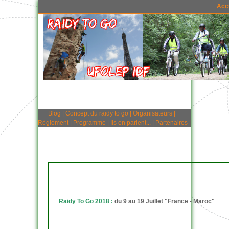
Acc
Blog
|
Concept du raidy to go
|
Organisateurs
|
Règlement
|
Programme
|
Ils en parlent...
|
Partenaires
|
Raidy To Go 2018 :
du 9 au 19 Juillet "France - Maroc"