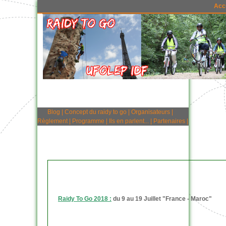
Acc
Blog
|
Concept du raidy to go
|
Organisateurs
|
Règlement
|
Programme
|
Ils en parlent...
|
Partenaires
|
Raidy To Go 2018 :
du 9 au 19 Juillet "France - Maroc"