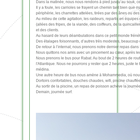
Dans la matinée, nous nous rendons à pied jusqu’au souk, cet
Il y a foule, les carrioles se frayent un chemin tant bien que
périphérie, les charrettes attelées, tirées par des ânes ou des
Au milieu de cette agitation, les raideurs, repartis en équipes
(allées des fripes, de la viande, des coiffeurs, de la quincaille
et des clients.
Au hasard de leurs déambulations dans ce petit monde frénéti
Des étalages foisonnants, d’autres très modestes, beaucoup d
De retour à l’internat, nous prenons notre dernier repas dan
Nous quittons nos amis avec un pincement au cœur, après leur av
Nous prenons le bus pour Rabat. Au bout de 2 heures de route
l'Atlantique. Nous ne pourrons y rester que 2 heures, juste l
médina.
Une autre heure de bus nous amène à Mohammedia, où nous p
Dortoirs confortables, douches chaudes, wifi, piscine chauffée 
Au sortir de la piscine, un repas de poisson achève la journée
Demain, journée surf.