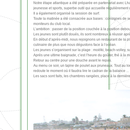
Notre étape atlantique a été préparée en partenariat avec Lha
jeunesse et sports, superbe outil qui accueille régulièremen
Il a également organisé la session de surf.
Toute la matinée a été consacrée aux bases : consignes de séc
moniteurs du club local.
L’ambition : passer de la position couchée à la position debout 
Les jeunes sont plutôt doués, ils sont nombreux à réussir apr
En début d’après-midi, nous rejoignons un restaurant de la pl
culinaire de plus que nous dégustons face à l’océan.
Les jeunes s’organisent sur la plage : moëlki, beach-volley, su
Après une ultime baignade, c’est l’heure du goûter, thé à la 
Retour au centre pour une douche avant le repas.
Au menu ce soir, un tajine de poulet aux pruneaux. Tout au l
redoute le moment où il faudra lire le cadran de la balance ...
Les sacs sont faits, les chambres rangées, place à la dernière