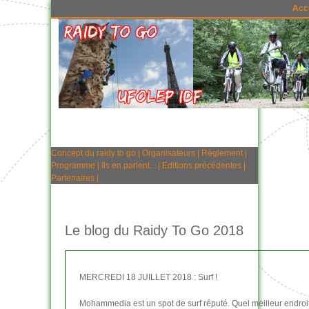
Acc
Concept du raidy to go
|
Organisateurs
|
Règlement
|
Programme
|
Ils en parlent...
|
Editions précédentes
|
Partenaires
|
Le blog du Raidy To Go 2018
MERCREDI 18 JUILLET 2018 : Surf !
Mohammedia est un spot de surf réputé. Quel meilleur endroit p