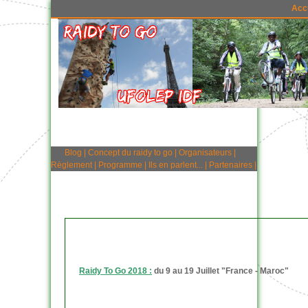
Acc
Blog
|
Concept du raidy to go
|
Organisateurs
|
Règlement
|
Programme
|
Ils en parlent...
|
Partenaires
|
Raidy To Go 2018 :
du 9 au 19 Juillet "France - Maroc"